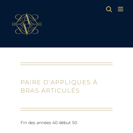
Passer
au
contenu
PAIRE D’APPLIQUES À
BRAS ARTICULÉS
Fin des années 40 début 50